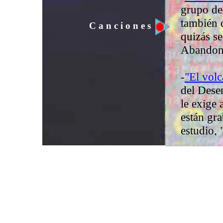
grupo del
también 
C a n c i o n e s
quizás se
Abandona
-
"El volc
del Dese
le exige 
están gra
estudio, 
Puedes a
-
"Oscur
como gén
dinamizar