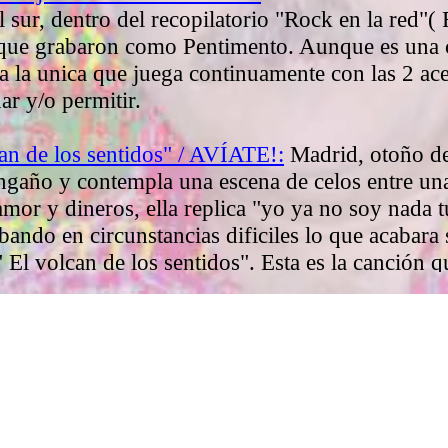
 sur, dentro del recopilatorio "Rock en la red"(
que grabaron como Pentimento. Aunque es una 
a la unica que juega continuamente con las 2 ac
r y/o permitir.
an de los sentidos" / AVÍATE!:
Madrid, otoño de 
ngaño y contempla una escena de celos entre un
amor y dineros, ella replica "yo ya no soy nada 
bando en circunstancias dificiles lo que acabara
" El volcan de los sentidos". Esta es la canción qu
dquirir este disco en la web de www.vivaelpop
a leyenda" / ZORONGO CLUB:
A lo que mas se 
ero, es a una colombiana, uno de aquellos cantes
on las influencias musicales entre las dos orillas