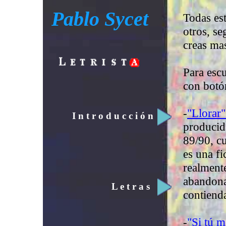
Pablo Sycet
Todas es
otros, se
creas mas
Para escu
con botó
-
"Llorar
I n t r o d u c c i ó n
producida
89/90, cu
es una fi
realment
abandona
L e t r a s
contienda
-
"Si tú 