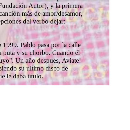
 Fundación Autor), y la primera
canción más de amor/desamor,
epciones del verbo dejar:
1999. Pablo pasa por la calle
a puta y su chorbo. Cuando él
tuyo". Un año despues, Aviate!
 siendo su ultimo disco de
e le daba título.
.com
parece "Oscura leyenda",
 de ida y vuelta que tanto
 del Atlántico. Y sus estrofas