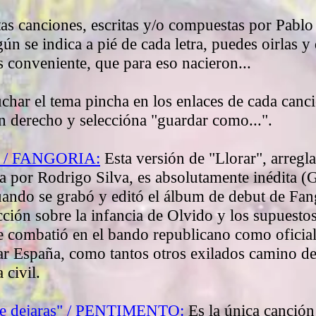
tas canciones, escritas y/o compuestas por Pabl
gún se indica a pié de cada letra, puedes oirlas y
 conveniente, que para eso nacieron...
char el tema pincha en los enlaces de cada canc
n derecho y seleccióna "guardar como...".
" / FANGORIA:
Esta versión de "Llorar", arreg
 por Rodrigo Silva, es absolutamente inédita (G
ando se grabó y editó el álbum de debut de Fango
cción sobre la infancia de Olvido y los supuesto
e combatió en el bando republicano como oficial 
r España, como tantos otros exilados camino d
 civil.
me dejaras" / PENTIMENTO:
Es la única canción 